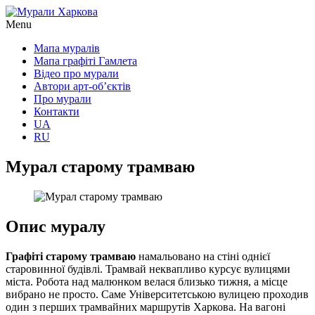
Menu
Мапа муралів
Мапа графіті Гамлета
Відео про мурали
Автори арт-об’єктів
Про мурали
Контакти
UA
RU
Мурал старому трамваю
Опис муралу
Графіті старому трамваю
намальовано на стіні однієї
старовинної будівлі. Трамвай неквапливо курсує вулицями
міста. Робота над малюнком велася близько тижня, а місце
вибрано не просто. Саме Університетською вулицею проходив
один з перших трамвайних маршрутів Харкова. На вагоні