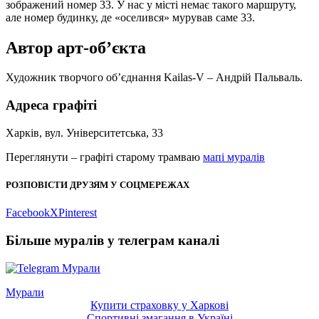
зображений номер 33. У нас у місті немає такого маршруту,
але номер будинку, де «оселився» мурував саме 33.
Автор арт-об’єкта
Художник творчого об’єднання Kailas-V – Андрій Пальваль.
Адреса графіті
Харків, вул. Університетська, 33
Переглянути – графіті старому трамваю
мапі муралів
РОЗПОВІСТИ ДРУЗЯМ У СОЦМЕРЕЖАХ
Facebook
X
Pinterest
Більше муралів у телеграм каналі
Мурали
Post
Купити страховку у Харкові
navigation
Спортивні змагання в Україні