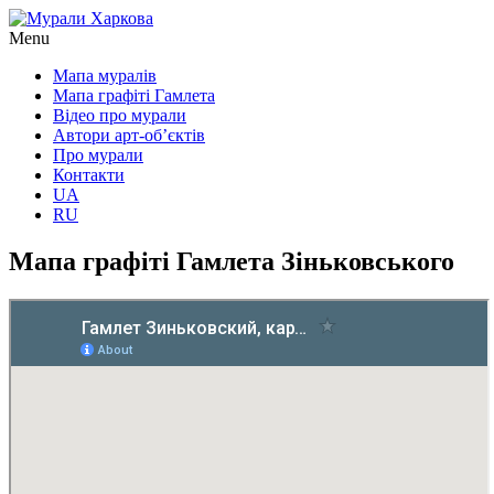
Menu
Мапа муралів
Мапа графіті Гамлета
Відео про мурали
Автори арт-об’єктів
Про мурали
Контакти
UA
RU
Мапа графіті Гамлета Зіньковського