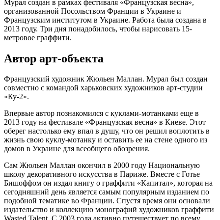
Мурал создан в рамках фестиваля «Французская весна»,
организованной Посольством Франции в Украине и
Французским институтом в Украине. Работа была создана в
2013 году. Три дня понадобилось, чтобы нарисовать 15-
метровое граффити.
Автор арт-объекта
Французский художник Жюльен Маллан. Мурал был создан
совместно с командой харьковских художников арт-студии
«Ку-2».
Впервые автор познакомился с куклами-мотанками еще в
2013 году на фестивале «Французская весна» в Киеве. Этот
оберег настолько ему впал в душу, что он решил воплотить в
жизнь свою куклу-мотанку и оставить ее на стене одного из
домов в Украине для всеобщего обозрения.
Сам Жюльен Маллан окончил в 2000 году Национальную
школу декоративного искусства в Париже. Вместе с Готье
Бишоффом он издал книгу о граффити «Капитал», которая на
сегодняшний день является самым популярным изданием по
подобной тематике во Франции. Спустя время они основали
издательство и коллекцию монографий художников граффити
Wasted Talent. С 2003 года активно путешествует по всему