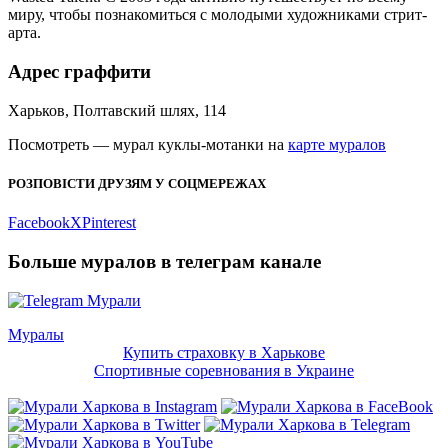
миру, чтобы познакомиться с молодыми художниками стрит-
арта.
Адрес граффити
Харьков, Полтавский шлях, 114
Посмотреть — мурал куклы-мотанки на
карте муралов
РОЗПОВІСТИ ДРУЗЯМ У СОЦМЕРЕЖАХ
Facebook
X
Pinterest
Больше муралов в телеграм канале
Муралы
Навигация
Купить страховку в Харькове
по
Спортивные соревнования в Украине
публикациям
Муралы
Муралы Харькова